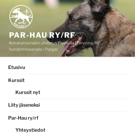
Siirry
sisältöön
PAR-HAU RY/RF
Koiraharrastajien yhdistys Paraisilla | Förening för
hundintresserade i Pargas
Etusivu
Kurssit
Kurssit nyt
Liity jäseneksi
Par-Hau ry/rf
Yhteystiedot