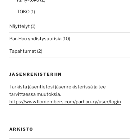
Rally-toko
(2)
TOKO
(1)
Näyttelyt
(1)
Par-Hau yhdistysuutisia
(10)
Tapahtumat
(2)
JÄSENREKISTERIIN
Tarkista jäsentietosi jäsenrekisterissä ja tee
tarvittaessa muutoksia.
https://www.flomembers.com/parhau-ry/user/login
ARKISTO