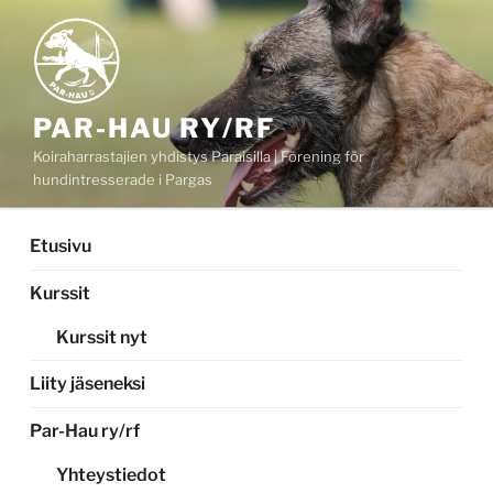
Siirry
sisältöön
PAR-HAU RY/RF
Koiraharrastajien yhdistys Paraisilla | Förening för
hundintresserade i Pargas
Etusivu
Kurssit
Kurssit nyt
Liity jäseneksi
Par-Hau ry/rf
Yhteystiedot