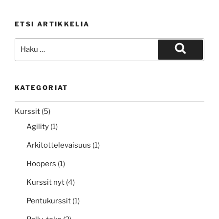
toko
syksy
ETSI ARTIKKELIA
2026”
Etsi:
Haku
KATEGORIAT
Kurssit
(5)
Agility
(1)
Arkitottelevaisuus
(1)
Hoopers
(1)
Kurssit nyt
(4)
Pentukurssit
(1)