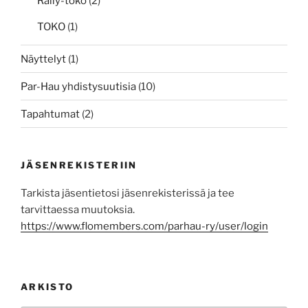
Rally-toko
(2)
TOKO
(1)
Näyttelyt
(1)
Par-Hau yhdistysuutisia
(10)
Tapahtumat
(2)
JÄSENREKISTERIIN
Tarkista jäsentietosi jäsenrekisterissä ja tee
tarvittaessa muutoksia.
https://www.flomembers.com/parhau-ry/user/login
ARKISTO