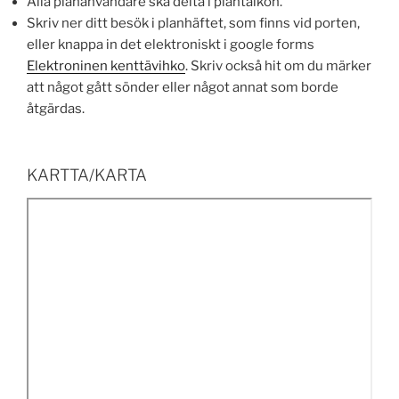
Alla plananvändare ska delta i plantalkon.
Skriv ner ditt besök i planhäftet, som finns vid porten,
eller knappa in det elektroniskt i google forms
Elektroninen kenttävihko
. Skriv också hit om du märker
att något gått sönder eller något annat som borde
åtgärdas.
KARTTA/KARTA