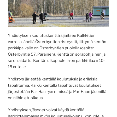
Yhdistyksen koulutuskenttä sijaitsee Kalkkitien
varrella lähellä Österbyntien risteystä, liittymä kentän
parkkipaikalle on Österbyntien puolella (osoite:
Österbyntie 57, Parainen). Kenttä on sorapohjainen ja
se on aidattu. Kentän ulkopuolella on parkkitilaa n 10-
15 autolle.
Yhdistys järjestää kentällä koulutuksia ja erilaisia
tapahtumia. Kaikki kentällä tapahtuvat koulutukset
järjestetään Par-Hau ry:n nimissä ja Par-Haun jäsenillä
on niihin etuoikeus.
Yhdistyksen
jäsenet
voivat käydä kentällä
harjoittelemassa myös koulutusaikojen ulkopuolella.