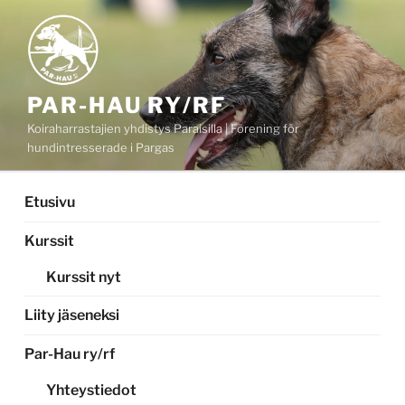
Siirry
sisältöön
PAR-HAU RY/RF
Koiraharrastajien yhdistys Paraisilla | Förening för
hundintresserade i Pargas
Etusivu
Kurssit
Kurssit nyt
Liity jäseneksi
Par-Hau ry/rf
Yhteystiedot