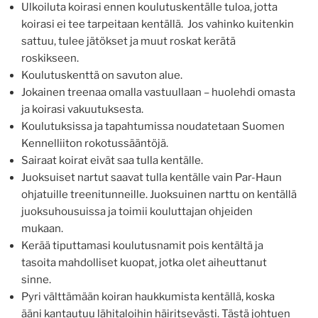
Ulkoiluta koirasi ennen koulutuskentälle tuloa, jotta
koirasi ei tee tarpeitaan kentällä. Jos vahinko kuitenkin
sattuu, tulee jätökset ja muut roskat kerätä
roskikseen.
Koulutuskenttä on savuton alue.
Jokainen treenaa omalla vastuullaan – huolehdi omasta
ja koirasi vakuutuksesta.
Koulutuksissa ja tapahtumissa noudatetaan Suomen
Kennelliiton rokotussääntöjä.
Sairaat koirat eivät saa tulla kentälle.
Juoksuiset nartut saavat tulla kentälle vain Par-Haun
ohjatuille treenitunneille. Juoksuinen narttu on kentällä
juoksuhousuissa ja toimii kouluttajan ohjeiden
mukaan.
Kerää tiputtamasi koulutusnamit pois kentältä ja
tasoita mahdolliset kuopat, jotka olet aiheuttanut
sinne.
Pyri välttämään koiran haukkumista kentällä, koska
ääni kantautuu lähitaloihin häiritsevästi. Tästä johtuen