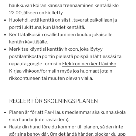
haukkuvan koiran kanssa treenaaminen kentällä klo
22.00 jälkeen on kielletty.
Huolehdi, että kenttä on siisti, tavarat paikoillaan ja
portti lukittuna, kun lähdet kentältä.
Kenttätalkoisiin osallistuminen kuuluu jokaiselle
kentän käyttäjälle.
Merkitse käyntisi kenttävihkoon, joka löytyy
postilaatikosta portin pielestä poispäin lähtiessäsi tai
napauta google formsiin
Elektroninen kenttävihko
.
Kirjaa vihkoon/formsiin myös jos huomaat jotain
rikkoontuneen tai muuten olevan vialla.
REGLER FÖR SKOLNINGSPLANEN
Planen är för att Par-Haus medlemmar ska kunna skola
sina hundar (inte rasta dem).
Rasta din hund före du kommer till planen, så den inte
gör sina behov där. Om det ändå händer, plockar du upp