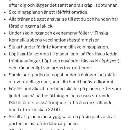
efter dig och lägger det samt andra skräp i soptunnan.
Skolningsplanen är ett rökfritt område.
Alla tränar på eget ansvar, se till att du och hunden har
försäkringarna i skick.
Under skolningar och evenemang följer vi Finska
Kennelklubbens vaccinationsbestämmelser.
Sjuka hundar får inte komma till skolningsplanen.
Löptikar får komma till planen bara på Par-Haus ledda
träningsgånger. Löptiken använder tikskydd (löpbyxor)
och tränar enligt skolarens instruktioner.
Samla bort godis du tappat under träningen och släta
ut eventuella gropar, som din hund har åstadkommit.
Försök undvika att din hund skäller på planen, eftersom
ljudet kan nå närbosättningen och anses störande.
Därför är det också förbjudet att träna en skällande
hund efter klockan 22.00.
Se till att planen är snygg, sakerna på sin plats och att
porten är låst då du lämnar planen.