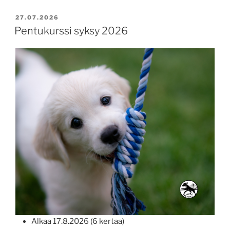
toko
syksy
JULKAISTU
27.07.2026
2026”
Pentukurssi syksy 2026
Alkaa 17.8.2026 (6 kertaa)