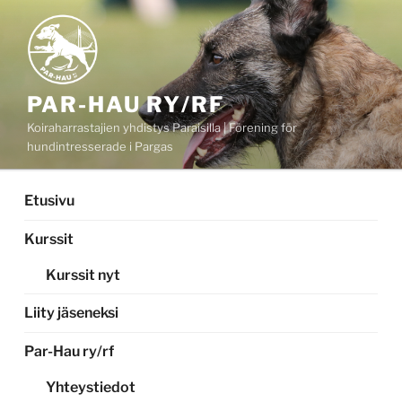
Siirry
sisältöön
PAR-HAU RY/RF
Koiraharrastajien yhdistys Paraisilla | Förening för
hundintresserade i Pargas
Etusivu
Kurssit
Kurssit nyt
Liity jäseneksi
Par-Hau ry/rf
Yhteystiedot