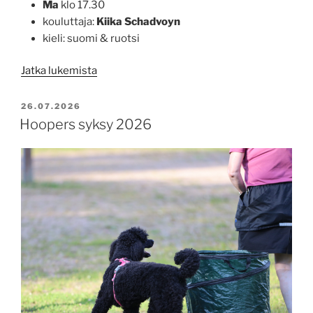
Ma
klo 17.30
kouluttaja:
Kiika Schadvoyn
kieli: suomi & ruotsi
”Pentukurssi
Jatka lukemista
syksy
2026”
JULKAISTU
26.07.2026
Hoopers syksy 2026