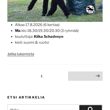
Alkaa 17.8.2026 (6 kertaa)
Ma
klo 18.30/19.30/20.30 (3 ryhmää)
kouluttaja:
Kiika Schadvoyn
kieli: suomi & ruotsi
”Hoopers
Jatka lukemista
syksy
2026”
Artikkelien
Sivu
1
Seuraava sivu
sivutus
ETSI ARTIKKELIA
Etsi: