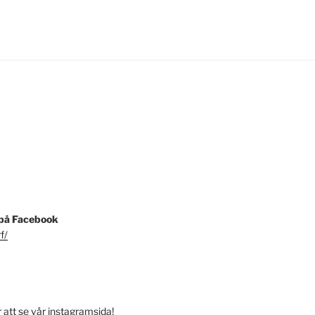
 på Facebook
f/
r att se vår instagramsida!