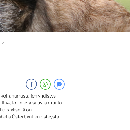
koiraharrastajien yhdistys
gility-, tottelevaisuus ja muuta
Yhdistyksellä on
ähellä Österbyntien risteystä.