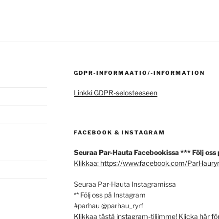
GDPR-INFORMAATIO/-INFORMATION
Linkki GDPR-selosteeseen
FACEBOOK & INSTAGRAM
Seuraa Par-Hauta Facebookissa *** Följ oss
Klikkaa: https://www.facebook.com/ParHauryr
Seuraa Par-Hauta Instagramissa
** Följ oss på Instagram
#parhau @parhau_ryrf
Klikkaa tästä instagram-tiliimme! Klicka här fö