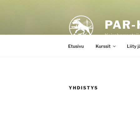
Siirry
sisältöön
PAR-
Koiraharrastaji
Etusivu
Kurssit
Liity 
YHDISTYS