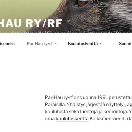
HAU RY/RF
en yhdistys Paraisilla | Förening för hundintresserade i Pargas
jäseneksi
Par-Hau ry/rf
Koulutuskenttä
Suomi
Par-Hau ry/rf on vuonna 1991 perustettu 
Paraisilla. Yhdistys järjestää näyttely-, a
koulutusta sekä luentoja ja kerhoiltoja. 
oma
koulutuskenttä
Kalkkitien vierellä l