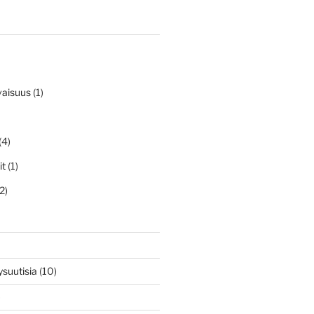
vaisuus
(1)
(4)
it
(1)
2)
ysuutisia
(10)
)