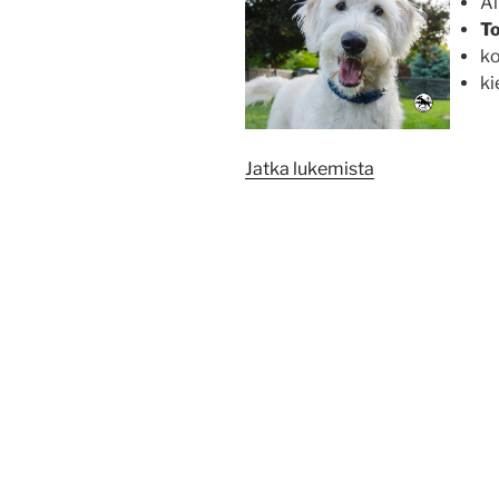
Al
To
ko
ki
”Arkitottelevai
Jatka lukemista
syksy
2026”