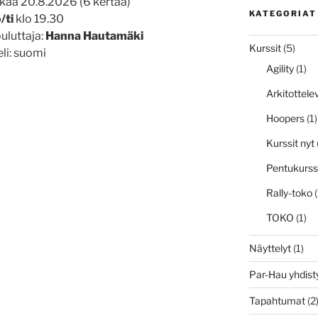
kaa 20.8.2026 (6 kertaa)
KATEGORIAT
/ti
klo 19.30
uluttaja:
Hanna Hautamäki
Kurssit
(5)
eli: suomi
Agility
(1)
Arkitottele
suus
Hoopers
(1)
Kurssit nyt
Pentukurss
Rally-toko
(
TOKO
(1)
Näyttelyt
(1)
Par-Hau yhdist
Tapahtumat
(2