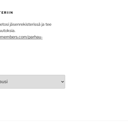
TERIIN
etosi jäsenrekisterissä ja tee
uutoksia.
lomembers.com/parhau-