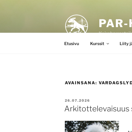
Siirry
sisältöön
PAR-
Koiraharrastaji
Etusivu
Kurssit
Liity 
AVAINSANA:
VARDAGSLY
JULKAISTU
26.07.2026
Arkitottelevaisuus