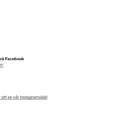
 på Facebook
f/
r att se vår instagramsida!