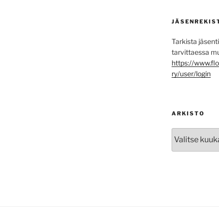
JÄSENREKIS
Tarkista jäsenti
tarvittaessa m
https://www.f
ry/user/login
ARKISTO
Arkisto