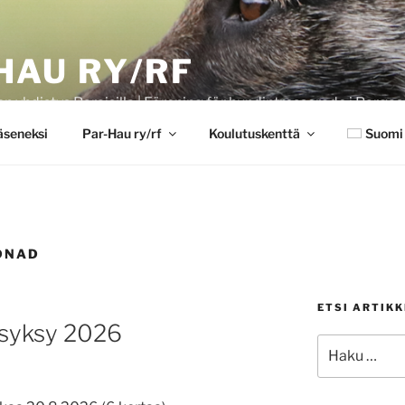
HAU RY/RF
en yhdistys Paraisilla | Förening för hundintresserade i Pargas
jäseneksi
Par-Hau ry/rf
Koulutuskenttä
Suomi
DNAD
ETSI ARTIKK
 syksy 2026
Etsi: